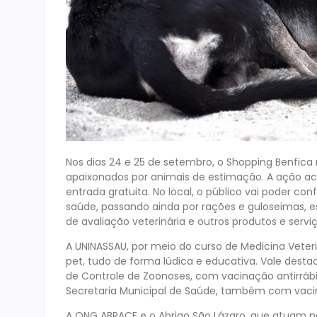
Nos dias 24 e 25 de setembro, o Shopping Benfica r
apaixonados por animais de estimação. A ação aco
entrada gratuita. No local, o público vai poder con
saúde, passando ainda por rações e guloseimas, e
de avaliação veterinária e outros produtos e servi
A UNINASSAU, por meio do curso de Medicina Veter
pet, tudo de forma lúdica e educativa. Vale dest
de Controle de Zoonoses, com vacinação antirrábi
Secretaria Municipal de Saúde, também com vacin
A ONG ABRACE e o Abrigo São Lázaro, que atuam 