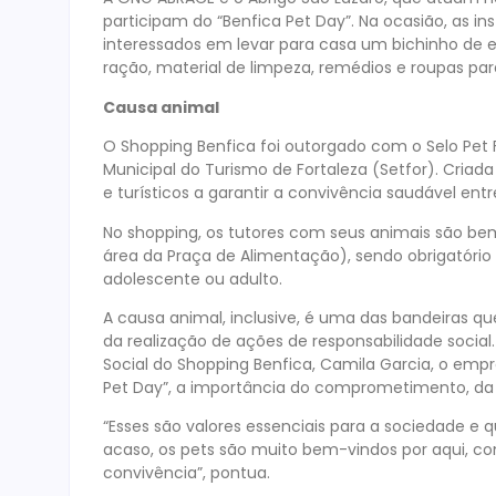
participam do “Benfica Pet Day”. Na ocasião, as i
interessados em levar para casa um bichinho de
ração, material de limpeza, remédios e roupas pa
Causa animal
O Shopping Benfica foi outorgado com o Selo Pet Fr
Municipal do Turismo de Fortaleza (Setfor). Criad
e turísticos a garantir a convivência saudável ent
No shopping, os tutores com seus animais são be
área da Praça de Alimentação), sendo obrigatóri
adolescente ou adulto.
A causa animal, inclusive, é uma das bandeiras qu
da realização de ações de responsabilidade socia
Social do Shopping Benfica, Camila Garcia, o empr
Pet Day”, a importância do comprometimento, da 
“Esses são valores essenciais para a sociedade e 
acaso, os pets são muito bem-vindos por aqui, c
convivência”, pontua.