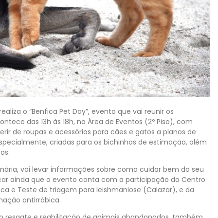
ealiza o “Benfica Pet Day”, evento que vai reunir os
ntece das 13h às 18h, na Área de Eventos (2º Piso), com
ferir de roupas e acessórios para cães e gatos a planos de
specialmente, criadas para os bichinhos de estimação, além
ços.
inária, vai levar informações sobre como cuidar bem do seu
acar ainda que o evento conta com a participação do Centro
ca e Teste de triagem para leishmaniose (Calazar), e da
ação antirrábica.
no resgate e reabilitação de animais abandonados, também