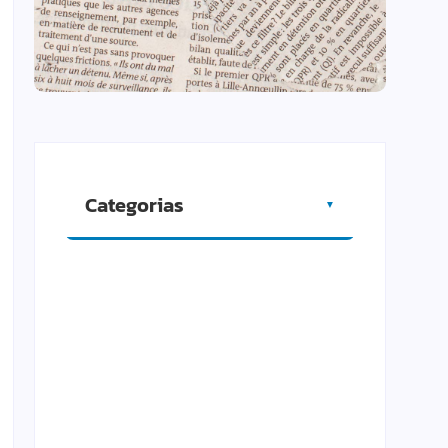
Categorias
▼
Artigos
Cidade
Comércio
Cultura