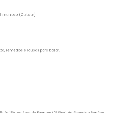
ishmaniose (Calazar)
za, remédios e roupas para bazar.
3h às 18h, na Área de Eventos (2º Piso) do Shopping Benfica