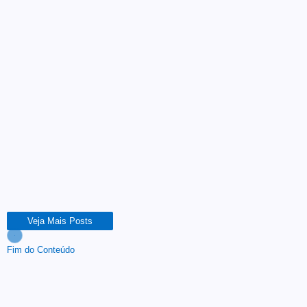
Teatro de Guaramiranga
celebra 31ª edição com
programação gratuita em
setembro
18 de agosto de 2025
Um dos mais tradicionais encontros das artes cênicas no
Brasil, o Festival Nordestino de Teatro de Guaramiranga
(FNT) chega à sua 31ª edição. Acontecerá entre os dias
13 e 20 de setembro de...
Leia Mais
Veja Mais Posts
Fim do Conteúdo