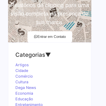
Relatórios de clipping para uma
visão completa da presença de
sua marca.
Entrar em Contato
Categorias
▼
Artigos
Cidade
Comércio
Cultura
Dega News
Economia
Educação
Entretenimento