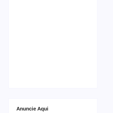
Espetáculo de dança Cada Corpo, Um Baile
estreia em setembro no Theatro José de
Alencar
5 de agosto de 2026
Anuncie Aqui