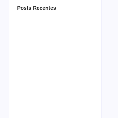
Posts Recentes
Macrorregião Sul do Ceará recebe projeto
Jornada Integração neste mês de agosto