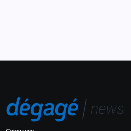
22 de outubro de 2019
Considerada um dos mais importantes eventos de dança
da América do Sul, A Bienal Internacional de Dança do
Ceará deu início, no dia 16, à 12ª edição, celebrando as
múltiplas formas de se fazer dança na...
Leia Mais