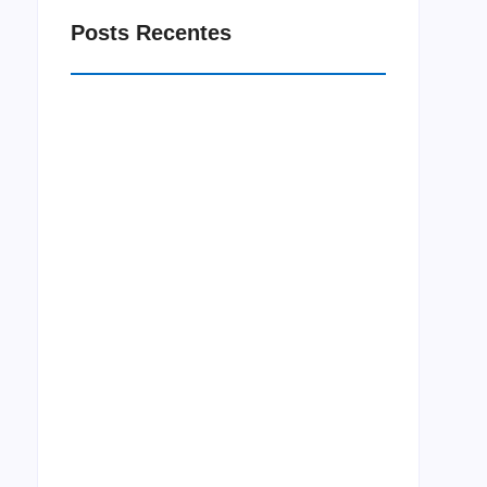
Posts Recentes
Macrorregião Sul do Ceará recebe projeto
Jornada Integração neste mês de agosto