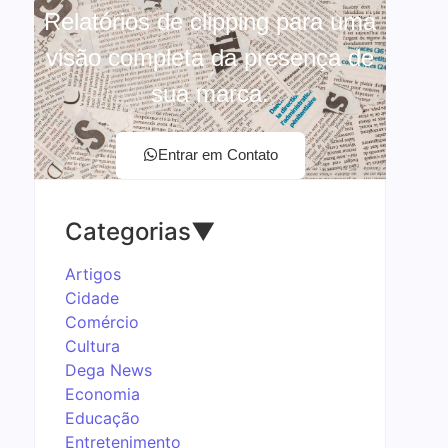
Relatórios de clipping para uma
visão completa da presença de
sua marca.
Entrar em Contato
Categorias
▼
Artigos
Cidade
Comércio
Cultura
Dega News
Economia
Educação
Entretenimento