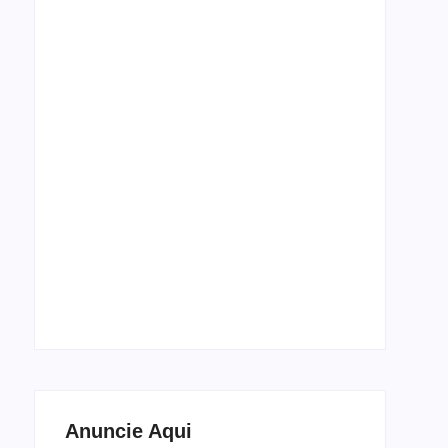
Espetáculo de dança Cada Corpo, Um Baile
estreia em setembro no Theatro José de
Alencar
5 de agosto de 2026
Anuncie Aqui