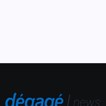
Eusébio em fevereiro
30 de janeiro de 2020
O Shopping Eusébio preparou um calendário de folia
infantil para o período de pré-carnaval com alegria, cor e
confete. Neste fim de semana começa o Carnaval Kids,
um verdadeiro bailinho Infantil, que acontece...
Leia Mais