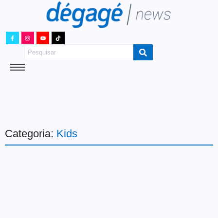
Categoria:
Kids
Cultura
Carnaval Kids e Música na
Praça animam Shopping