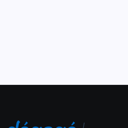
para estudantes de escolas
públicas do interior
3 de maio de 2021
As exibições fazem parte do Cine Miau, uma mostra
audiovisual infantil criada em 2019, que visa democratizar
o acesso à cultura e colaborar para o encantamento, o
pensamento, a diversão e a reflexão...
Leia Mais