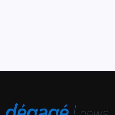
realizadas no 22º Festival
Jazz & Blues
15 de setembro de 2021
Duas oficinas online e gratuitas serão realizadas durante
a segunda temporada do 22º Festival Jazz & Blues, que
ocorrerá nos dias 17 e 18 de setembro, em
Guaramiranga e através do canal do...
Leia Mais