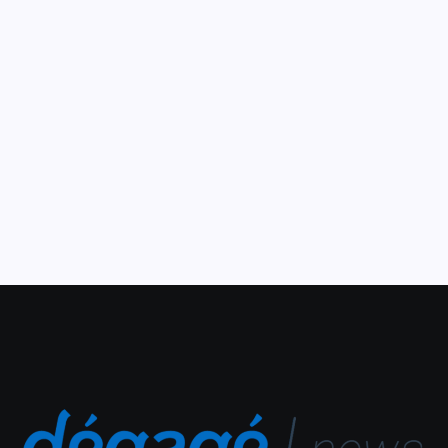
recebem acompanhamento
do projeto Aprender
Conectado
16 de setembro de 2025
o Aprender Conectado será responsável por 38 mil
dessas conexões, acelerando a inclusão digital e a
transformação educacional.
Leia Mais