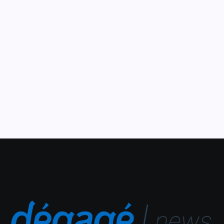
interativa “Viajando com
Tapetes Contadores”
11 de março de 2024
A CAIXA Cultural Fortaleza recebe, no período de 21 de
março a 21 de abril de 2024, a exposição interativa
Viajando com Tapetes Contadores, do grupo Os Tapetes
Contadores de Histórias. O coletivo...
Leia Mais