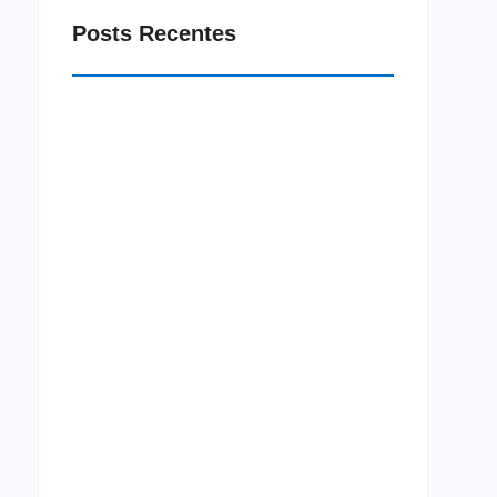
Posts Recentes
Macrorregião Sul do Ceará recebe projeto
Jornada Integração neste mês de agosto