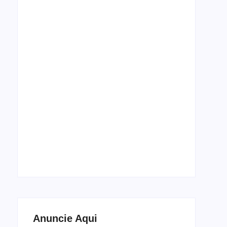
Espetáculo de dança Cada Corpo, Um Baile
estreia em setembro no Theatro José de
Alencar
5 de agosto de 2026
Anuncie Aqui