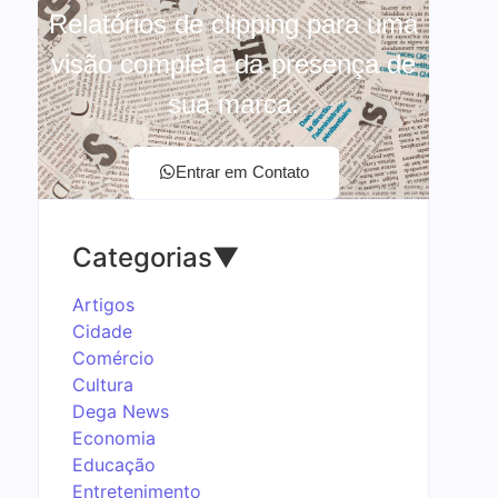
Relatórios de clipping para uma
visão completa da presença de
sua marca.
Entrar em Contato
Categorias
▼
Artigos
Cidade
Comércio
Cultura
Dega News
Economia
Educação
Entretenimento