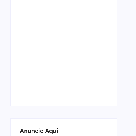
Espetáculo de dança Cada Corpo, Um Baile
estreia em setembro no Theatro José de
Alencar
5 de agosto de 2026
Anuncie Aqui