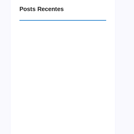
Posts Recentes
Macrorregião Sul do Ceará recebe projeto
Jornada Integração neste mês de agosto