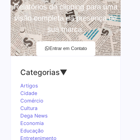
Relatórios de clipping para uma
visão completa da presença de
sua marca.
Entrar em Contato
Categorias
▼
Artigos
Cidade
Comércio
Cultura
Dega News
Economia
Educação
Entretenimento