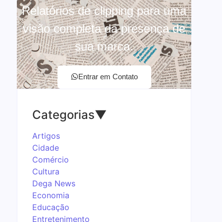
Relatórios de clipping para uma
visão completa da presença de
sua marca.
Entrar em Contato
Categorias
▼
Artigos
Cidade
Comércio
Cultura
Dega News
Economia
Educação
Entretenimento