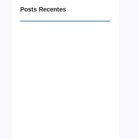
Posts Recentes
Macrorregião Sul do Ceará recebe projeto
Jornada Integração neste mês de agosto