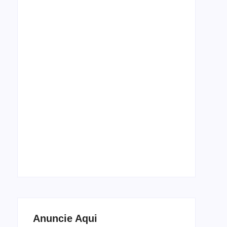
Espetáculo de dança Cada Corpo, Um Baile
estreia em setembro no Theatro José de
Alencar
5 de agosto de 2026
Anuncie Aqui