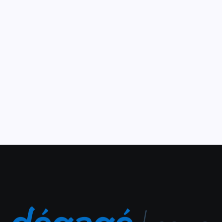
adaptada para pessoas
com espectro autistas
10 de dezembro de 2019
Um programa especial para pessoas com Transtorno
Espectro Autista – TEA e suas famílias vai acontecer
todo mês no cinema do Shopping Eusébio. É o projeto
Cinema Adaptado, que começa neste sábado, 14...
Leia Mais