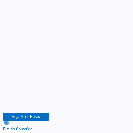
Educação
Dia dos Povos Originários:
mais de 1.000 escolas
indígenas recebem internet
de alta velocidade no Brasil
17 de abril de 2026
O Dia dos Povos Originários, celebrado em 19 de abril,
marca um avanço importante na inclusão digital no Brasil.
Leia Mais
Veja Mais Posts
Fim do Conteúdo