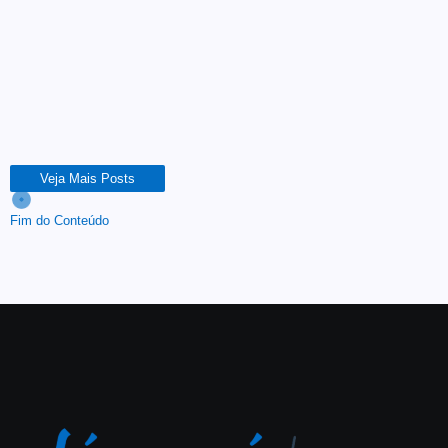
Dados do Indicador de Inadimplência divulgados pelo
SPC Brasil e pela Federação das Câmaras de Dirigentes
Lojistas do Ceará (FCDL CE) no “Radar do Comércio
Cearense” mostram que o número de negativados no...
Leia Mais
Veja Mais Posts
Fim do Conteúdo