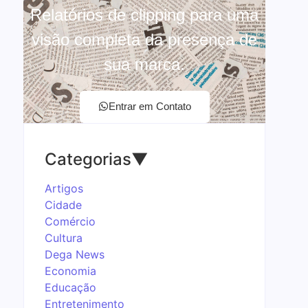
Relatórios de clipping para uma
visão completa da presença de
sua marca.
Entrar em Contato
Categorias
▼
Artigos
Cidade
Comércio
Cultura
Dega News
Economia
Educação
Entretenimento