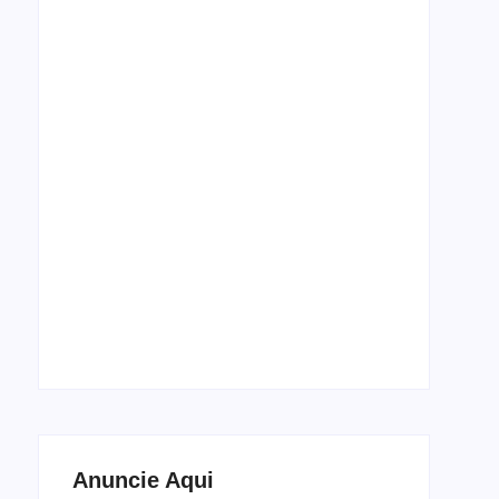
Espetáculo de dança Cada Corpo, Um Baile
estreia em setembro no Theatro José de
Alencar
5 de agosto de 2026
Anuncie Aqui