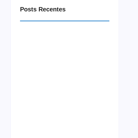
Posts Recentes
Macrorregião Sul do Ceará recebe projeto
Jornada Integração neste mês de agosto