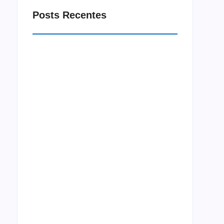
Posts Recentes
Macrorregião Sul do Ceará recebe projeto
Jornada Integração neste mês de agosto