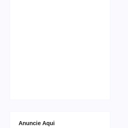
Espetáculo de dança Cada Corpo, Um Baile
estreia em setembro no Theatro José de
Alencar
5 de agosto de 2026
Anuncie Aqui