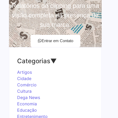
Relatórios de clipping para uma
visão completa da presença de
sua marca.
Entrar em Contato
Categorias
▼
Artigos
Cidade
Comércio
Cultura
Dega News
Economia
Educação
Entretenimento