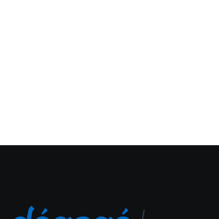
artesanato de diversos
países
10 de janeiro de 2020
Produtos de diversas nações estarão em exposição até o
dia 9 de fevereiro, na Praça de Eventos do shopping A
Feira Inovart começa hoje e segue até o dia 9 de
fevereiro, no...
Leia Mais