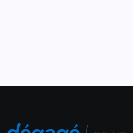
partir deste sábado (09)
7 de janeiro de 2021
Lojistas da avenida Monsenhor Tabosa aderem à
temporada de liquidações e estendem promoções até o
dia 31 de janeiro O tradicional período de liquidações do
comércio em janeiro começou. Este ano a
preocupação...
Leia Mais