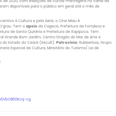
o de 2020, com exibições de curtas-metragens no canal da
aram disponíveis para o público em geral até o mês de
ncentivo à Cultura e pela Aeris, o Cine Miau é
 D’grau. Tem o
apoio
da Cagece, Prefeitura de Fortaleza e
eitura de Santa Quitéria e Prefeitura de Itapipoca. Tem
ral Grande Bom Jardim, Centro Dragão do Mar de Arte e
ra do Estado do Ceará (Secult).
Patrocínio:
Rubberloss, Grupo
taria Especial de Cultura, Ministério do Turismo/ Lei de
.
Dn5VbOB50Kcq-cg