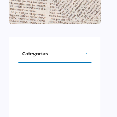
Categorias
▼
Artigos
Cidade
Comércio
Cultura