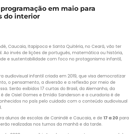
m programação em maio para
 do interior
1
é, Caucaia, Itapipoca e Santa Quitéria, no Ceará, vão ter
. Ao invés de lições de português, matemática ou história,
de e sustentabilidade com foco no protagonismo infantil,
 audiovisual infantil criada em 2019, que visa democratizar
to, o pensamento, a diversão e a reflexão por meio de
ssa. Serão exibidos 17 curtas do Brasil, da Alemanha, da
eto é de Osiel Gomes e Emídio Sanderson e a curadoria é de
econhecidos no país pelo cuidado com o conteúdo audiovisual
.
ra alunos de escolas de Canindé e Caucaia, e de
17 a 20
para
 serão realizadas nos turnos da manhã e da tarde.