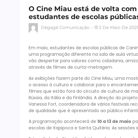
O Cine Miau está de volta co
estudantes de escolas públicas
Dégagé Comunicação
3 De Maio De 202
Em maio, estudantes de escolas públicas de Canind
uma programação diferente na sala de aula virtual
vão despertar para valores como cidadania, amiza
através de filmes de curta-metragem.
As exibições fazem parte do Cine Miau, uma mostra
o acesso à cultura e colaborar para o encantamen
filmes que estão fora do circuito de cultura de ma
Rússia, da Itália e da Finlândia. A direção do proj
Vanessa Fort, coordenadora de vários festivais r
de qualidade que é apresentado ao público infantil
A programação acontecerá de
10 a 13 de maio
pa
escolas de Itapipoca e Santa Quitéria. As sessões