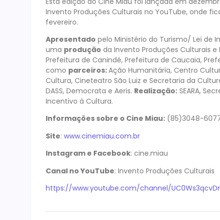
Esta edição do Cine Miau foi lançada em dezembr
Invento Produções Culturais no YouTube, onde fic
fevereiro.
Apresentado
pelo Ministério do Turismo/ Lei de I
uma
produção
da Invento Produções Culturais e
Prefeitura de Canindé, Prefeitura de Caucaia, Pref
como
parceiros:
Ação Humanitária, Centro Cultu
Cultura, Cineteatro São Luiz e Secretaria da Cultu
DASS, Democrata e Aeris.
Realização:
SEARA, Secre
Incentivo à Cultura.
Informações sobre o Cine Miau:
(85)3048-6077
Site
:
www.cinemiau.com.br
Instagram e Facebook
: cine.miau
Canal no YouTube
: Invento Produções Culturais
https://www.youtube.com/channel/UC0Ws3qcv