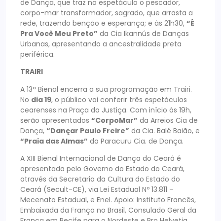
de Dança, que traz no espetáculo o pescador,
corpo-mar transformador, sagrado, que arrasta a
rede, trazendo benção e esperança; e às 21h30,
“É
Pra Você Meu Preto”
da Cia Ikannús de Danças
Urbanas, apresentando a ancestralidade preta
periférica.
TRAIRI
A 13ª Bienal encerra a sua programação em Trairi.
No
dia 19
, o público vai conferir três espetáculos
cearenses na Praça da Justiça. Com início às 19h,
serão apresentados
“CorpoMar”
da Arreios Cia de
Dança,
“Dançar Paulo Freire”
da Cia. Balé Baião, e
“Praia das Almas”
da Paracuru Cia. de Dança.
A XIII Bienal Internacional de Dança do Ceará é
apresentada pelo Governo do Estado do Ceará,
através da Secretaria da Cultura do Estado do
Ceará (Secult-CE), via Lei Estadual Nº 13.811 –
Mecenato Estadual, e Enel. Apoio: Instituto Francês,
Embaixada da França no Brasil, Consulado Geral da
França em Recife para o Nordeste e Pro Helvetia.