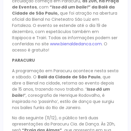
circulação começa em Paracuru,
às 20h, na Praça
de Eventos
, com
“
Isso dá um baile!
” da Balé da
Cidade de São Paulo,
que foi atração na abertura
oficial da Bienal no Cineteatro São Luiz em
Fortaleza. O evento se estende até o dia 19 de
dezembro, com espetáculos também em
Itapipoca e Trairi. Todas as informações podem ser
conferidas no site
www.bienaldedanca.com
. O
acesso é gratuito!
PARACURU
A programação em Paracuru acontece nesta sexta
e sábado. O
Balé da Cidade de São Paulo
, que
abre a Bienal na cidade, retorna ao evento depois
de 15 anos, trazendo novo trabalho. “
Isso dá um
baile!
”, coreografia de Henrique Rodovalho, é
inspirada no ‘passinho’, estilo de dança que surgiu
nos bailes funks do Rio de Janeiro.
No dia seguinte (11/12), o público terá duas
apresentações da Paracuru Cia. de Dança. Às 20h,
será
“Praia das Almas”,
que apresenta em sua