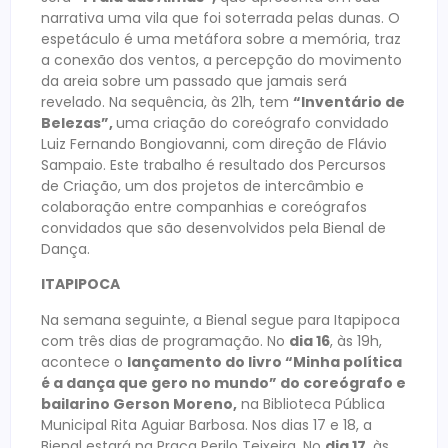
narrativa uma vila que foi soterrada pelas dunas. O
espetáculo é uma metáfora sobre a memória, traz
a conexão dos ventos, a percepção do movimento
da areia sobre um passado que jamais será
revelado. Na sequência, às 21h, tem
“Inventário de
Belezas”,
uma criação do coreógrafo convidado
Luiz Fernando Bongiovanni, com direção de Flávio
Sampaio. Este trabalho é resultado dos Percursos
de Criação, um dos projetos de intercâmbio e
colaboração entre companhias e coreógrafos
convidados que são desenvolvidos pela Bienal de
Dança.
ITAPIPOCA
Na semana seguinte, a Bienal segue para Itapipoca
com três dias de programação. No
dia 16
, às 19h,
acontece o
lançamento do livro “Minha política
é a dança que gero no mundo” do coreógrafo e
bailarino Gerson Moreno,
na Biblioteca Pública
Municipal Rita Aguiar Barbosa. Nos dias 17 e 18, a
Bienal estará na Praça Perilo Teixeira. No
dia 17
, às