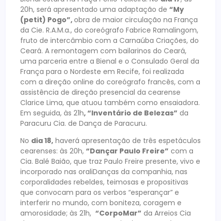
20h, será apresentado uma adaptação de
“My
(petit) Pogo”,
obra de maior circulação na França
da Cie. R.A.M.a., do coreógrafo Fabrice Ramalingom,
fruto de intercâmbio com a Carnaúba Criações, do
Ceará. A remontagem com bailarinos do Ceará,
uma parceria entre a Bienal e o Consulado Geral da
França para o Nordeste em Recife, foi realizada
com a direção online do coreógrafo francês, com a
assistência de direção presencial da cearense
Clarice Lima, que atuou também como ensaiadora.
Em seguida, às 21h
, “Inventário de Belezas”
da
Paracuru Cia. de Dança de Paracuru.
No
dia 18,
haverá apresentação de três espetáculos
cearenses: às 20h,
“Dançar Paulo Freire”
com a
Cia. Balé Baião, que traz Paulo Freire presente, vivo e
incorporado nas oraliDanças da companhia, nas
corporalidades rebeldes, teimosas e propositivas
que convocam para os verbos “esperançar” e
interferir no mundo, com boniteza, coragem e
amorosidade; às 21h,
“CorpoMar”
da Arreios Cia