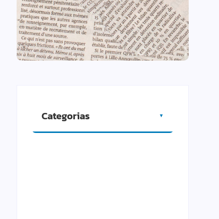
Categorias
▼
Artigos
Cidade
Comércio