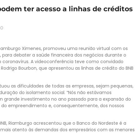
odem ter acesso a linhas de créditos
20
 Riamburgo Ximenes, promoveu uma reunião virtual com os
5, para debater a saúde financeira dos negócios durante o
o coronavírus. A videoconferência teve como convidado
Rodrigo Bourbon, que apresentou as linhas de crédito do BNB
uou as dificuldades de todas as empresas, sejam pequenas,
 duração do isolamento social. “Nós não estávamos
m grande investimento no ano passado para a expansão do
ade do empreendimento e, consequentemente, dos nossos
 BNB, Riamburgo acrescentou que o Banco do Nordeste é a
har mais atento às demandas dos empresários com as menores