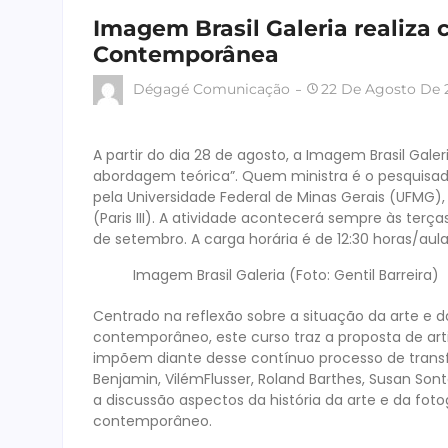
Imagem Brasil Galeria realiza 
Contemporânea
Dégagé Comunicação
22 De Agosto De 
A partir do dia 28 de agosto, a Imagem Brasil Gale
abordagem teórica”. Quem ministra é o pesquisa
pela Universidade Federal de Minas Gerais (UFMG)
(Paris III). A atividade acontecerá sempre às terça
de setembro. A carga horária é de 12:30 horas/aula
Imagem Brasil Galeria (Foto: Gentil Barreira)
Centrado na reflexão sobre a situação da arte e 
contemporâneo, este curso traz a proposta de arti
impõem diante desse contínuo processo de trans
Benjamin, VilémFlusser, Roland Barthes, Susan Son
a discussão aspectos da história da arte e da fo
contemporâneo.