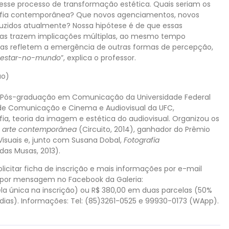
esse processo de transformação estética. Quais seriam os
grafia contemporânea? Que novos agenciamentos, novos
duzidos atualmente? Nossa hipótese é de que essas
as trazem implicações múltiplas, ao mesmo tempo
, elas refletem a emergência de outras formas de percepção,
estar-no-mundo
”, explica o professor.
ão)
 Pós-graduação em Comunicação da Universidade Federal
s de Comunicação e Cinema e Audiovisual da UFC,
ia, teoria da imagem e estética do audiovisual. Organizou os
 e arte contemporânea
(Circuito, 2014), ganhador do Prêmio
Visuais e, junto com Susana Dobal,
Fotografia
as Musas, 2013).
licitar ficha de inscrição e mais informações por e-mail
por mensagem no Facebook da Galeria:
ela única na inscrição) ou
R$ 380,00 em duas parcelas (50%
 dias). Informações: Tel: (85)3261-0525 e 99930-0173 (WApp).