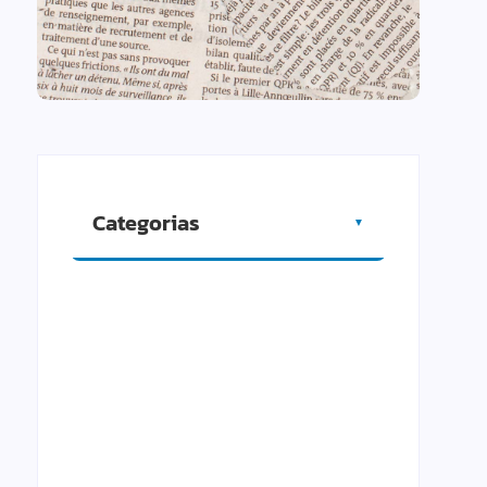
Categorias
▼
Artigos
Cidade
Comércio
Cultura