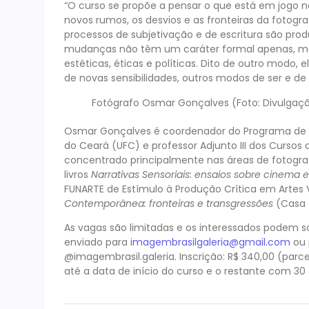
“O curso se propõe a pensar o que está em jogo n
novos rumos, os desvios e as fronteiras da foto
processos de subjetivação e de escritura são pro
mudanças não têm um caráter formal apenas, m
estéticas, éticas e políticas. Dito de outro modo
de novas sensibilidades, outros modos de ser e de
Fotógrafo Osmar Gonçalves (Foto: Divulgaç
Osmar Gonçalves é coordenador do Programa de
do Ceará (UFC) e professor Adjunto III dos Curso
concentrado principalmente nas áreas de fotograf
livros
Narrativas Sensoriais: ensaios sobre cinema
FUNARTE de Estímulo à Produção Crítica em Artes 
Contemporânea: fronteiras e transgressões
(Casa d
As vagas são limitadas e os interessados podem so
enviado para
imagembrasilgaleria@gmail.com
ou 
@imagembrasil.galeria. Inscrição: R$ 340,00 (parc
até a data de início do curso e o restante com 30