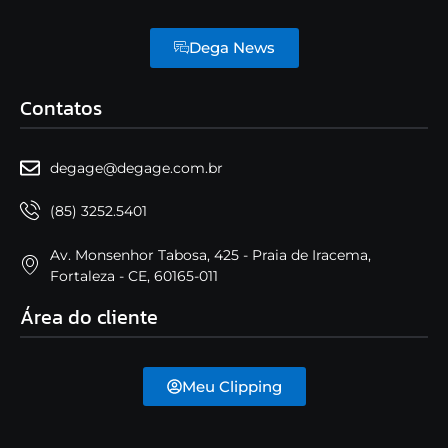
Dega News
Contatos
degage@degage.com.br
(85) 3252.5401
Av. Monsenhor Tabosa, 425 - Praia de Iracema,
Fortaleza - CE, 60165-011
Área do cliente
Meu Clipping