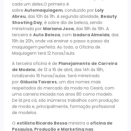
cada um deles.O primeiro é
sobre
Automaquiagem
, conduzido por
Loly
Abreu
, das 10h às 11h. A segunda atividade,
Beauty
Shooting Day
, é sobre dia de beleza, sendo
ministrada por
Mariana Joca
, das 18h às 19h. A
terceira é
Auto Beleza
, com
Izadora Almeida
, das
19h às 20h, onde vai ensinar o passo a passo da
maquiagem perfeita. Ao todo, a Oficina de
Maquiagem terá 12 horas/aula.
A terceira oficina é de
Planejamento de Carreira
de Modelo
, de 13 a 16 de abril, das 14h às 18h,
totalizando 16 horas/aulas. Será ministrado
por
Gláucia Tavares
, um dos nomes mais
respeitados do mercado da moda no Ceará, com
uma carreira iniciada nos anos 80 como modelo.
De lá pra cá, são inúmeros trabalhos com produção
de moda e, principalmente, formação profissional
de modelos.
O
estilista Ricardo Bessa
ministra a
oficina de
Pesquisa, Produção e Marketing nas