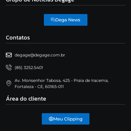
Dega News
Contatos
degage@degage.com.br
(85) 3252.5401
Av. Monsenhor Tabosa, 425 - Praia de Iracema,
Fortaleza - CE, 60165-011
Área do cliente
Meu Clipping