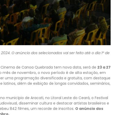
 2024. O anúncio dos selecionados vai ser feito até o dia 1º
de
de Cinema de
Canoa Quebrada tem nova data, será de
23 a 27
a o mês de novembro, o novo período é de alta estação, em
er uma programação diversificada e gratuita, com destaque
e latinos, além de exibição de longas convidados, seminários,
o município de Aracati, no Litoral Leste do Ceará, o Festival
iovisual, disseminar cultura e destacar artistas brasileiros e
ebeu 842 filmes, um recorde de inscritos.
O anúncio dos
mbro.