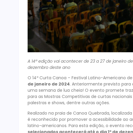
A 14ª edição vai acontecer de 23 a 27 de janeiro de
dezembro deste ano
O 14º Curta Canoa – Festival Latino-Americano 
de janeiro de 2024
. Anteriormente previsto par
uma semana de lua cheia! O evento promete traz
para as Mostras Competitivas de curtas nacionais 
palestras e shows, dentre outras ações.
Realizado na praia de
Canoa Quebrada, localizada n
é reconhecido por promover a acessibilidade ao aud
latino-americanos. Para esta edição, o evento rec
selecionados acontecerá até o dia 1
º
de deze