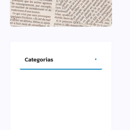
Categorias
▼
Artigos
Cidade
Comércio
Cultura