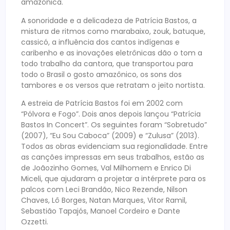
amazônica.
A sonoridade e a delicadeza de Patrícia Bastos, a
mistura de ritmos como marabaixo, zouk, batuque,
cassicó, a influência dos cantos indígenas e
caribenho e as inovações eletrônicas dão o tom a
todo trabalho da cantora, que transportou para
todo o Brasil o gosto amazônico, os sons dos
tambores e os versos que retratam o jeito nortista.
A estreia de Patrícia Bastos foi em 2002 com
“Pólvora e Fogo”. Dois anos depois lançou “Patrícia
Bastos In Concert”. Os seguintes foram “Sobretudo”
(2007), “Eu Sou Caboca” (2009) e “Zulusa” (2013).
Todos as obras evidenciam sua regionalidade. Entre
as canções impressas em seus trabalhos, estão as
de Joãozinho Gomes, Val Milhomem e Enrico Di
Miceli, que ajudaram a projetar a intérprete para os
palcos com Leci Brandão, Nico Rezende, Nilson
Chaves, Lô Borges, Natan Marques, Vitor Ramil,
Sebastião Tapajós, Manoel Cordeiro e Dante
Ozzetti.