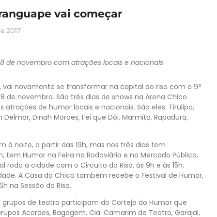
ranguape vai começar
e 2017
 18 de novembro com atrações locais e nacionais
, vai novamente se transformar na capital do riso com o 9º
 18 de novembro. São três dias de shows na Arena Chico
atrações de humor locais e nacionais. São eles: Tirulipa,
n Delmar, Dinah Moraes, Fei que Dói, Marmita, Rapadura,
à noite, a partir das 19h, mas nos três dias tem
, tem Humor na Feira na Rodoviária e no Mercado Público,
l roda a cidade com o Circuito do Riso, às 9h e às 15h,
idade. A Casa do Chico também recebe o Festival de Humor,
6h na Sessão do Riso.
, grupos de teatro participam do Cortejo do Humor que
. Grupos Acordes, Bagagem, Cia. Camarim de Teatro, Garajal,