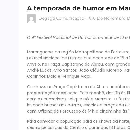
A temporada de humor em Ma
Dégagé Comunicação
6 De Novembro D
O 9º Festival Nacional de Humor acontece de 16 a
Maranguape, na região Metropolitana de Fortaleza
Festival Nacional de Humor, que acontece de 16 a
Anysio, na Praça Capistrano de Abreu, com grandes 
André Lucas, Ciro Santos, João Cláudio Moreno, Ira
Carlinhos Maia e Henrique Vidal.
Os shows na Praça Capistrano de Abreu acontecem 
programação mais cedo. Pela manhã, das 9h às 11h
com os humoristas Fei que Dói e Marmita. O festiva
levando humor aos bairros, escolas e praças da c
com Oficina de Percussão às 14h e cineminha às 1
Para convidar a população para os shows da noite
desfila pelas ruas do Centro a partir das 18 horas