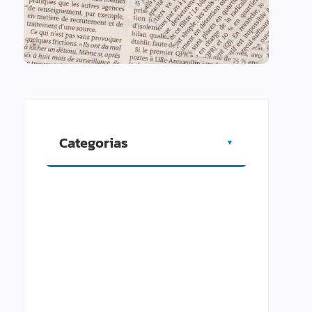
Categorias
▼
Artigos
Cidade
Comércio
Cultura