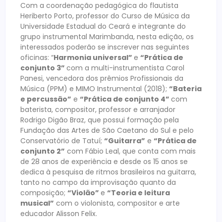
Com a coordenação pedagógica do flautista
Heriberto Porto, professor do Curso de Música da
Universidade Estadual do Ceará e integrante do
grupo instrumental Marimbanda, nesta edição, os
interessados poderão se inscrever nas seguintes
oficinas: “
Harmonia universal”
e
“Prática de
conjunto 3”
com a multi-instrumentista Carol
Panesi, vencedora dos prêmios Profissionais da
Música (PPM) e MIMO Instrumental (2018);
“Bateria
e percussão”
e
“Prática de conjunto 4”
com
baterista, compositor, professor e arranjador
Rodrigo Digão Braz, que possui formação pela
Fundação das Artes de São Caetano do Sul e pelo
Conservatório de Tatuí;
“Guitarra”
e
“Prática de
conjunto 2”
com Fábio Leal, que conta com mais
de 28 anos de experiência e desde os 15 anos se
dedica à pesquisa de ritmos brasileiros na guitarra,
tanto no campo da improvisação quanto da
composição;
“Violão”
e
“Teoria e leitura
musical”
com o violonista, compositor e arte
educador Alisson Felix.