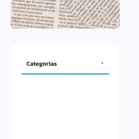
Categorias
▼
Artigos
Cidade
Comércio
Cultura