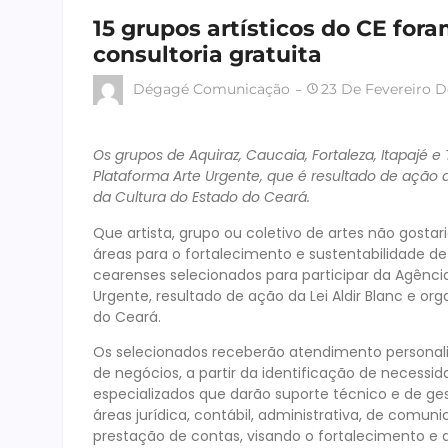
15 grupos artísticos do CE for
consultoria gratuita
Dégagé Comunicação
23 De Fevereiro D
Os grupos de Aquiraz, Caucaia, Fortaleza, Itapajé 
Plataforma Arte Urgente, que é resultado de ação d
da Cultura do Estado do Ceará
.
Que artista, grupo ou coletivo de artes não gostar
áreas para o fortalecimento e sustentabilidade de 
cearenses selecionados para participar da Agênci
Urgente, resultado de ação da Lei Aldir Blanc e org
do Ceará.
Os selecionados receberão atendimento persona
de negócios, a partir da identificação de necessida
especializados que darão suporte técnico e de ges
áreas jurídica, contábil, administrativa, de comu
prestação de contas, visando o fortalecimento e a