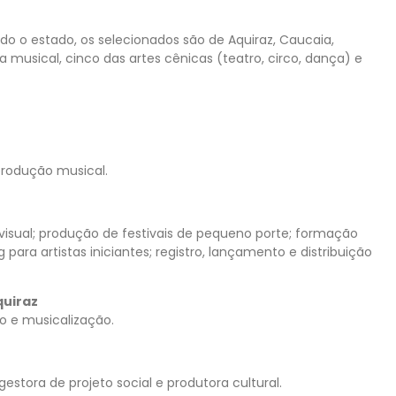
odo o estado, os selecionados são de Aquiraz, Caucaia,
rea musical, cinco das artes cênicas (teatro, circo, dança) e
produção musical.
isual; produção de festivais de pequeno porte; formação
para artistas iniciantes; registro, lançamento e distribuição
quiraz
ão e musicalização.
estora de projeto social e produtora cultural.