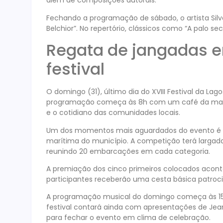
além de composições autorais.
Fechando a programação de sábado, o artista Silve
Belchior”. No repertório, clássicos como “A palo se
Regata de jangadas 
festival
O domingo (31), último dia do XVIII Festival da Lag
programação começa às 8h com um café da manhã 
e o cotidiano das comunidades locais.
Um dos momentos mais aguardados do evento é a 
marítima do município. A competição terá largada
reunindo 20 embarcações em cada categoria.
A premiação dos cinco primeiros colocados aconte
participantes receberão uma cesta básica patrocin
A programação musical do domingo começa às 15h
festival contará ainda com apresentações de Jeanz
para fechar o evento em clima de celebração.