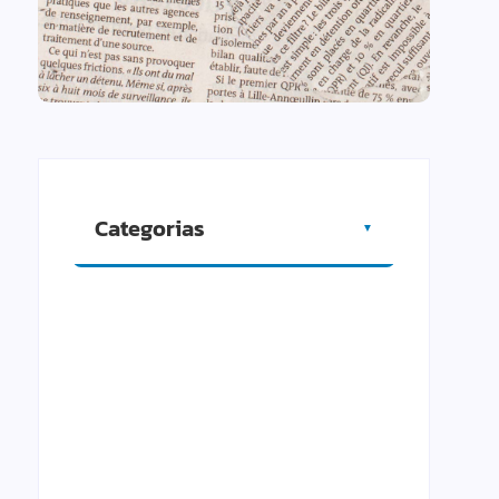
Categorias
▼
Artigos
Cidade
Comércio
Cultura