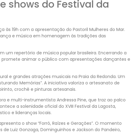
e shows do Festival da
a às 19h com a apresentação do Pastoril Mulheres do Mar.
 dança e música em homenagem às tradições das
om um repertório de música popular brasileira. Encerrando a
is promete animar o público com apresentações dançantes e
ural e grandes atrações musicais na Praia da Redonda. Um
urando Memórias”. A iniciativa valoriza o artesanato de
rinto, crochê e pinturas artesanais.
a e multi-instrumentista Andressa Pine, que traz ao palco
ntece a solenidade oficial do XVIII Festival da Lagosta,
tico e lideranças locais.
apresenta o show “Forró, Raízes e Gerações”. O momento
as de Luiz Gonzaga, Dominguinhos e Jackson do Pandeiro,