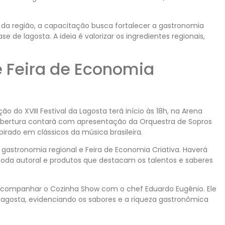
s da região, a capacitação busca fortalecer a gastronomia
e de lagosta. A ideia é valorizar os ingredientes regionais,
 Feira de Economia
 do XVIII Festival da Lagosta terá início às 18h, na Arena
 abertura contará com apresentação da Orquestra de Sopros
pirado em clássicos da música brasileira.
e gastronomia regional e Feira de Economia Criativa. Haverá
 moda autoral e produtos que destacam os talentos e saberes
á acompanhar o Cozinha Show com o chef Eduardo Eugênio. Ele
 lagosta, evidenciando os sabores e a riqueza gastronômica