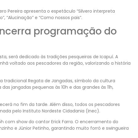
ro Pereira apresenta o espetáculo “Silvero interpreta
co”, “Alucinação” e “Como nossos pais”.
encerra programação do
osta, será dedicado às tradições pesqueiras de Icapuí. A
voltado aos pescadores da região, valorizando a história
tradicional Regata de Jangadas, símbolo da cultura
 das jangadas pequenas às 10h e das grandes às 11h,
cerá no fim da tarde. Além disso, todos os pescadores
ada pelo Instituto Nordeste Cidadania (Inec).
 com show do cantor Erick Farra. O encerramento do
inho e Júnior Petinho, garantindo muito forró e swingueira