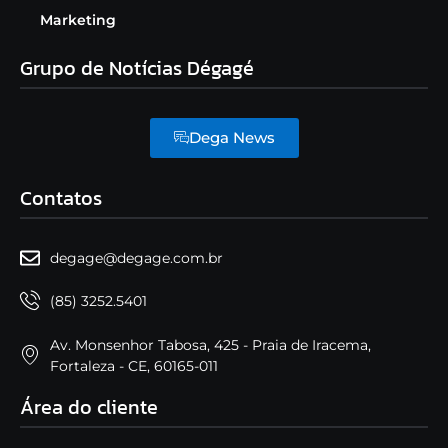
Marketing
Grupo de Notícias Dégagé
Dega News
Contatos
degage@degage.com.br
(85) 3252.5401
Av. Monsenhor Tabosa, 425 - Praia de Iracema,
Fortaleza - CE, 60165-011
Área do cliente