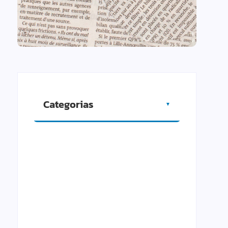
Categorias
▼
Artigos
Cidade
Comércio
Cultura