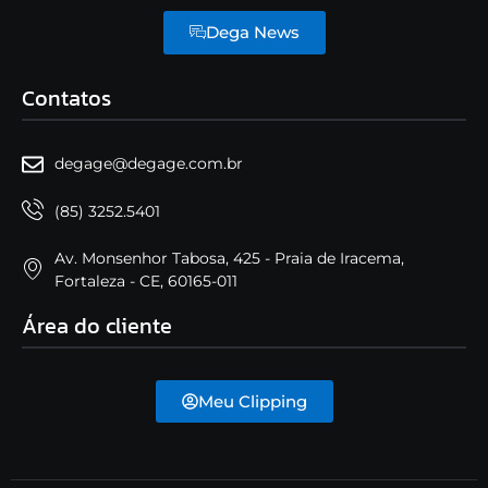
Dega News
Contatos
degage@degage.com.br
(85) 3252.5401
Av. Monsenhor Tabosa, 425 - Praia de Iracema,
Fortaleza - CE, 60165-011
Área do cliente
Meu Clipping