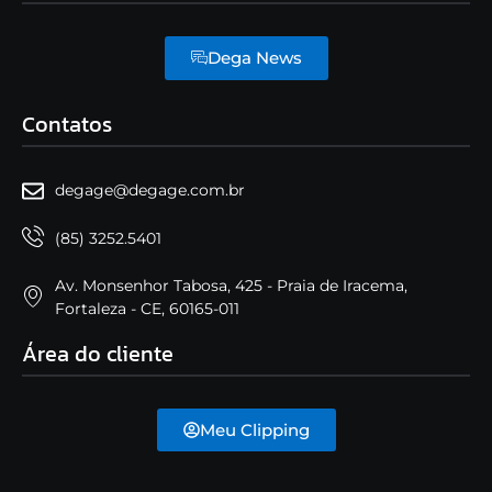
Dega News
Contatos
degage@degage.com.br
(85) 3252.5401
Av. Monsenhor Tabosa, 425 - Praia de Iracema,
Fortaleza - CE, 60165-011
Área do cliente
Meu Clipping