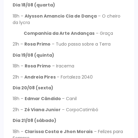
Dia 18/08 (quarta)
18h –
Alysson Amancio Cia de Dança
– O cheiro
da lycra
Companhia da Arte Andanças
– Graça
21h –
Rosa Primo
– Tudo passa sobre a Terra
Dia 19/08 (quinta)
18h –
Rosa Primo
– Iracema
21h –
Andreia Pires
– Fortaleza 2040
Dia 20/08 (sexta)
18h –
Edmar Cândido
– Canil
21h –
Zé Viana Junior
– CorpoCatimbó
Dia 21/08 (sábado)
18h –
Clarissa Costa e Jhon Morais
– Felizes para
Sempre