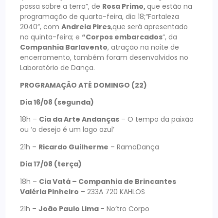
passa sobre a terra”, de
Rosa Primo,
que estão na
programação de quarta-feira, dia 18;“Fortaleza
2040”, com
Andreia Pires
,que será apresentado
na quinta-feira; e
“Corpos embarcados
”, da
Companhia Barlavento
, atração na noite de
encerramento, também foram desenvolvidos no
Laboratório de Dança.
PROGRAMAÇÃO ATÉ DOMINGO (22)
Dia 16/08 (segunda)
18h –
Cia da Arte Andanças
– O tempo da paixão
ou ‘o desejo é um lago azul’
21h –
Ricardo Guilherme
– RamaDança
Dia 17/08 (terça)
18h –
Cia Vatá – Companhia de Brincantes
Valéria Pinheiro
– 233A 720 KAHLOS
21h –
João Paulo Lima
– No’tro Corpo