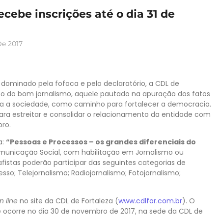
ebe inscrições até o dia 31 de
e 2017
dominado pela fofoca e pelo declaratório, a CDL de
o do bom jornalismo, aquele pautado na apuração dos fatos
a a sociedade, como caminho para fortalecer a democracia.
a estreitar e consolidar o relacionamento da entidade com
bro.
a:
“Pessoas e Processos – os grandes diferenciais do
omunicação Social, com habilitação em Jornalismo ou
afistas poderão participar das seguintes categorias de
o; Telejornalismo; Radiojornalismo; Fotojornalismo;
n line
no site da CDL de Fortaleza (
www.cdlfor.com.br
). O
 ocorre no dia 30 de novembro de 2017, na sede da CDL de