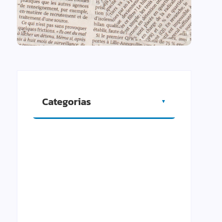
Categorias
▼
Artigos
Cidade
Comércio
Cultura