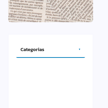
Categorias
▼
Artigos
Cidade
Comércio
Cultura