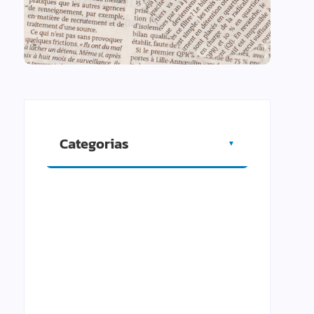
Categorias
▼
Artigos
Cidade
Comércio
Cultura