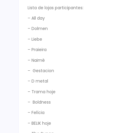
Lista de lojas participantes:
– All day
– Dolmen
– Liebe
– Praieira
– Naimê
– Gestacion
– D metal
– Trama hoje
– Boldness
– Felícia
– BELIK hoje