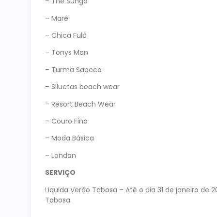
– The Sunga
– Maré
– Chica Fulô
– Tonys Man
– Turma Sapeca
– Siluetas beach wear
– Resort Beach Wear
– Couro Fino
– Moda Básica
– London
SERVIÇO
Liquida Verão Tabosa – Até o dia 31 de janeiro d
Tabosa.