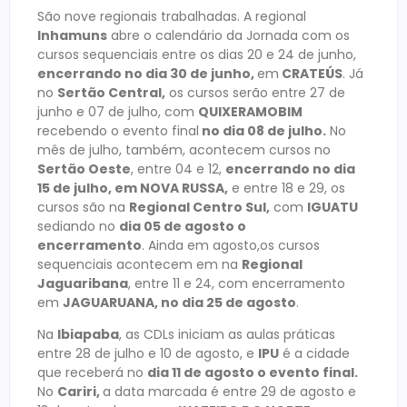
São nove regionais trabalhadas. A regional
Inhamuns
abre o calendário da Jornada com os
cursos sequenciais entre os dias 20 e 24 de junho,
encerrando no dia 30 de junho,
em
CRATEÚS
. Já
no
Sertão Central,
os cursos serão entre 27 de
junho e 07 de julho, com
QUIXERAMOBIM
recebendo o evento final
no dia 08 de julho.
No
mês de julho, também, acontecem cursos no
Sertão Oeste
, entre 04 e 12,
encerrando no dia
15 de julho, em NOVA RUSSA,
e entre 18 e 29, os
cursos são na
Regional Centro Sul,
com
IGUATU
sediando no
dia 05 de agosto o
encerramento
. Ainda em agosto,os cursos
sequenciais acontecem em na
Regional
Jaguaribana
, entre 11 e 24, com encerramento
em
JAGUARUANA, no dia 25 de agosto
.
Na
Ibiapaba
, as CDLs iniciam as aulas práticas
entre 28 de julho e 10 de agosto, e
IPU
é a cidade
que receberá no
dia
11 de agosto o evento final.
No
Cariri,
a data marcada é entre 29 de agosto e