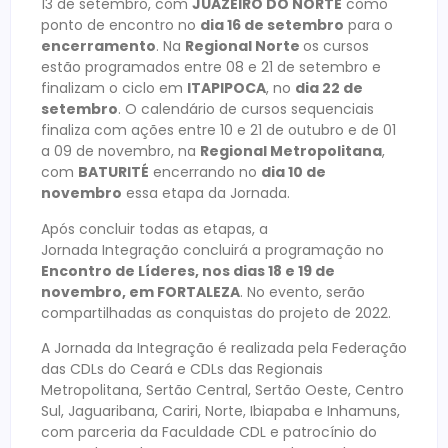
13 de setembro, com
JUAZEIRO DO NORTE
como
ponto de encontro no
dia 16 de setembro
para o
encerramento
. Na
Regional Norte
os cursos
estão programados entre 08 e 21 de setembro e
finalizam o ciclo em
ITAPIPOCA
, no
dia 22 de
setembro
. O calendário de cursos sequenciais
finaliza com ações entre 10 e 21 de outubro e de 01
a 09 de novembro, na
Regional Metropolitana
,
com
BATURITÉ
encerrando no
dia 10 de
novembro
essa etapa da Jornada.
Após concluir todas as etapas, a
Jornada Integração concluirá a programação no
Encontro de Líderes, nos dias 18 e 19 de
novembro, em FORTALEZA
. No evento, serão
compartilhadas as conquistas do projeto de 2022.
A Jornada da Integração é realizada pela Federação
das CDLs do Ceará e CDLs das Regionais
Metropolitana, Sertão Central, Sertão Oeste, Centro
Sul, Jaguaribana, Cariri, Norte, Ibiapaba e Inhamuns,
com parceria da Faculdade CDL e patrocínio do