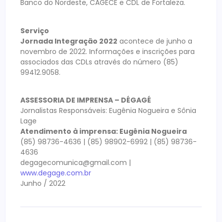
Banco do Nordeste, CAGECE e CDL de Fortaleza.
Serviço
Jornada Integração 2022
acontece de junho a
novembro de 2022. Informações e inscrições para
associados das CDLs através do número (85)
99412.9058.
ASSESSORIA DE IMPRENSA – DÉGAGÉ
Jornalistas Responsáveis: Eugênia Nogueira e Sônia
Lage
Atendimento à imprensa: Eugênia Nogueira
(85) 98736-4636 | (85) 98902-6992 | (85) 98736-
4636
degagecomunica@gmail.com |
www.degage.com.br
Junho / 2022