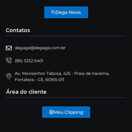
Dega News
Contatos
degage@degage.com.br
(85) 3252.5401
Av. Monsenhor Tabosa, 425 - Praia de Iracema,
Fortaleza - CE, 60165-011
Área do cliente
Meu Clipping