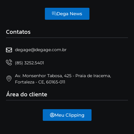
Dega News
Contatos
degage@degage.com.br
(85) 3252.5401
Av. Monsenhor Tabosa, 425 - Praia de Iracema,
Fortaleza - CE, 60165-011
Área do cliente
Meu Clipping