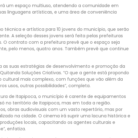
 será um espaço multiuso, atendendo a comunidade em
as linguagens artísticas, e uma área de conveniência
.
cnica e artística para 10 jovens do município, que serão
e. A seleção desses jovens será feita pelas prefeituras
s. O contrato com a prefeitura prevê que o espaço seja
nte, pelo menos, quatro anos. Também prevê que continue
a as suas estratégias de desenvolvimento e promoção da
a Quitanda Soluções Criativas. “O que a gente está propondo
cultural mais complexo, com funções que vão além da
os usos, outras possibilidades”, completa.
ltura de Itapipoca, o município é carente de equipamentos
 só no território de Itapipoca, mas em toda a região.
os, obras audiovisuais com um vasto repertório, mas por
lizado na cidade. O cinema irá suprir uma lacuna histórica e
 produções locais, capacitando os agentes culturais e
e”, enfatiza.