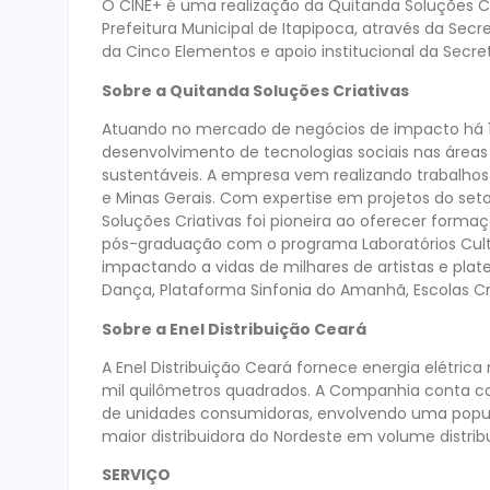
O CINE+ é uma realização da Quitanda Soluções Cri
Prefeitura Municipal de Itapipoca, através da Secr
da Cinco Elementos e apoio institucional da Secre
Sobre a Quitanda Soluções Criativas
Atuando no mercado de negócios de impacto há 15
desenvolvimento de tecnologias sociais nas áreas
sustentáveis. A empresa vem realizando trabalhos 
e Minas Gerais. Com expertise em projetos do seto
Soluções Criativas foi pioneira ao oferecer forma
pós-graduação com o programa Laboratórios Cultu
impactando a vidas de milhares de artistas e pla
Dança, Plataforma Sinfonia do Amanhã, Escolas Cria
Sobre a Enel Distribuição Ceará
A Enel Distribuição Ceará fornece energia elétric
mil quilômetros quadrados. A Companhia conta 
de unidades consumidoras, envolvendo uma popula
maior distribuidora do Nordeste em volume distrib
SERVIÇO