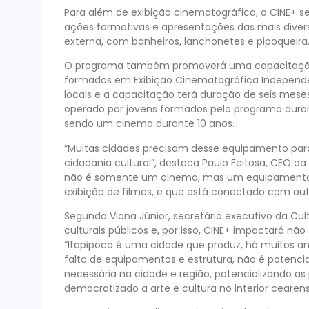
Para além de exibição cinematográfica, o CINE+
ações formativas e apresentações das mais divers
externa, com banheiros, lanchonetes e pipoqueira
O programa também promoverá uma capacitação té
formados em Exibição Cinematográfica Independent
locais e a capacitação terá duração de seis mese
operado por jovens formados pelo programa dura
sendo um cinema durante 10 anos.
“Muitas cidades precisam desse equipamento par
cidadania cultural”, destaca Paulo Feitosa, CEO d
não é somente um cinema, mas um equipamento 
exibição de filmes, e que está conectado com outr
Segundo Viana Júnior, secretário executivo da Cu
culturais públicos e, por isso, CINE+ impactará não
“Itapipoca é uma cidade que produz, há muitos an
falta de equipamentos e estrutura, não é potencia
necessária na cidade e região, potencializando as
democratizado a arte e cultura no interior cearens