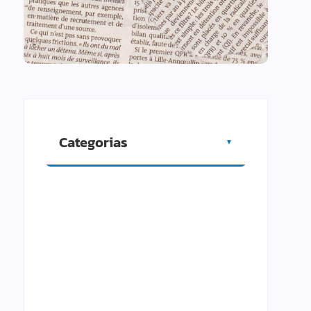
Categorias
▼
Artigos
Cidade
Comércio
Cultura