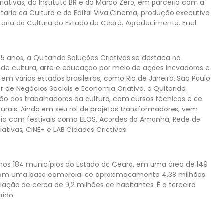
ativas, do Instituto BR e da Marco Zero, em parceria com a
etaria da Cultura e do Edital Viva Cinema, produção executiva
taria da Cultura do Estado do Ceará. Agradecimento: Enel.
 anos, a Quitanda Soluções Criativas se destaca no
 de cultura, arte e educação por meio de ações inovadoras e
em vários estados brasileiros, como Rio de Janeiro, São Paulo
r de Negócios Sociais e Economia Criativa, a Quitanda
ção aos trabalhadores da cultura, com cursos técnicos e de
rais. Ainda em seu rol de projetos transformadores, vem
teia com festivais como ELOS, Acordes do Amanhã, Rede de
tivas, CINE+ e LAB Cidades Criativas.
a nos 184 municípios do Estado do Ceará, em uma área de 149
com uma base comercial de aproximadamente 4,38 milhões
ção de cerca de 9,2 milhões de habitantes. É a terceira
uído.