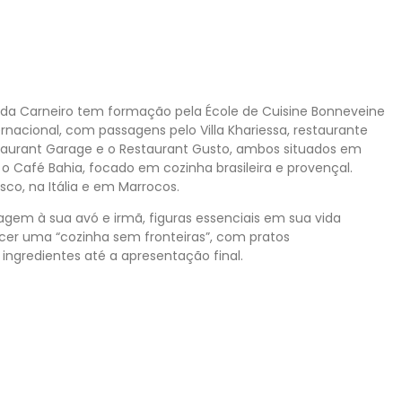
dda Carneiro tem formação pela École de Cuisine Bonneveine
ernacional, com passagens pelo Villa Khariessa, restaurante
staurant Garage e o Restaurant Gusto, ambos situados em
o Café Bahia, focado em cozinha brasileira e provençal.
co, na Itália e em Marrocos.
em à sua avó e irmã, figuras essenciais em sua vida
recer uma “cozinha sem fronteiras”, com pratos
ngredientes até a apresentação final.