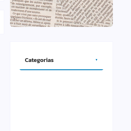
Categorias
▼
Artigos
Cidade
Comércio
Cultura