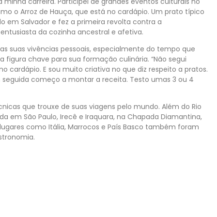
 minha carreira. Participei de grandes eventos culturais no
como o Arroz de Hauça, que está no cardápio. Um prato típico
 em Salvador e fez a primeira revolta contra a
 entusiasta da cozinha ancestral e afetiva.
as suas vivências pessoais, especialmente do tempo que
a figura chave para sua formação culinária. “Não segui
no cardápio. E sou muito criativa no que diz respeito a pratos.
Em seguida começo a montar a receita. Testo umas 3 ou 4
écnicas que trouxe de suas viagens pelo mundo. Além do Rio
da em São Paulo, Irecê e Iraquara, na Chapada Diamantina,
e lugares como Itália, Marrocos e País Basco também foram
stronomia.