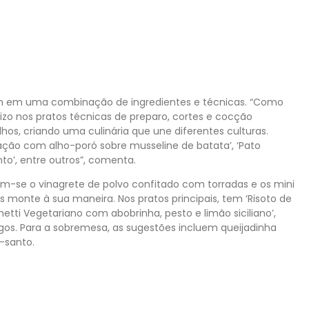
ram em uma combinação de ingredientes e técnicas. “Como
izo nos pratos técnicas de preparo, cortes e cocção
os, criando uma culinária que une diferentes culturas.
ção com alho-poró sobre musseline de batata’, ‘Pato
to’, entre outros”, comenta.
am-se o vinagrete de polvo confitado com torradas e os mini
 monte à sua maneira. Nos pratos principais, tem ‘Risoto de
tti Vegetariano com abobrinha, pesto e limão siciliano’,
gos. Para a sobremesa, as sugestões incluem queijadinha
-santo.