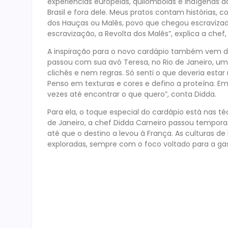
experiências europeias, quilombolas e indígenas da
Brasil e fora dele. Meus pratos contam histórias, 
dos Hauças ou Malês, povo que chegou escravizado
escravização, a Revolta dos Malês”, explica a chef,
A inspiração para o novo cardápio também vem d
passou com sua avó Teresa, no Rio de Janeiro, um
clichês e nem regras. Só senti o que deveria estar 
Penso em texturas e cores e defino a proteína. 
vezes até encontrar o que quero”, conta Didda.
Para ela, o toque especial do cardápio está nas t
de Janeiro, a chef Didda Carneiro passou tempora
até que o destino a levou à França. As culturas d
exploradas, sempre com o foco voltado para a ga