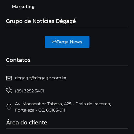
Marketing
Grupo de Notícias Dégagé
Dega News
Contatos
degage@degage.com.br
(85) 3252.5401
Av. Monsenhor Tabosa, 425 - Praia de Iracema,
Fortaleza - CE, 60165-011
Área do cliente