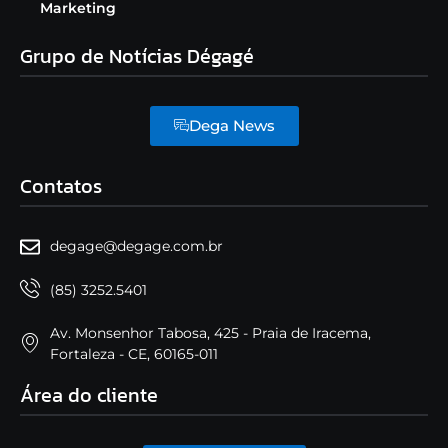
Marketing
Grupo de Notícias Dégagé
Dega News
Contatos
degage@degage.com.br
(85) 3252.5401
Av. Monsenhor Tabosa, 425 - Praia de Iracema,
Fortaleza - CE, 60165-011
Área do cliente