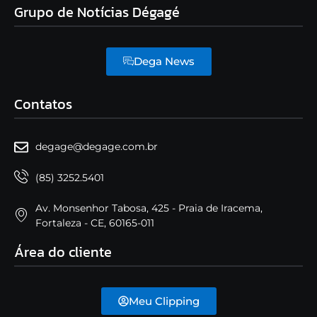
Grupo de Notícias Dégagé
Dega News
Contatos
degage@degage.com.br
(85) 3252.5401
Av. Monsenhor Tabosa, 425 - Praia de Iracema,
Fortaleza - CE, 60165-011
Área do cliente
Meu Clipping