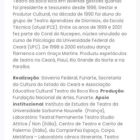
Teatro da Boca Rica em diversas gestões quando
foi presidente e tesoureiro desde 1996. Gestor e
Produtor Cultural, na década de 1990 foi aluno do
grupo de Teatro Aprendizes de Dionísios, da Escola
Técnica (atual IFCE). Entre os anos de 1999 e 2001
fez parte do Coral do Nucepec, núcleo vinculado ao
curso de Psicologia da Universidade Federal do
Ceará (UFC). De 1998 a 2000 estudou dança
flamenca com Graça Martins. Produziu espetáculos
de teatro no Ceará, Piauí, Rio Grande do Norte e na
Paraíba.
Realização
: Governo Federal, Funarte, Secretaria
da Cultura do Estado do Ceará e Associação
Educativa Cultural Teatro da Boca Rica.
Produção
:
Fundação Nacional de Artes, Funarte.
Apoio
institucional
: Instituto de Estudos de Teatro da
Universidade Sorbonne Nouvelle (França), ​
Laboratório Teatral Permanente Teatro Studio
Attrice / Non (Itália), Centro de Teatro e Canto de
Palermo (Itália), da Companhia Espaço, Corpo,
Metáfora – Laboratório cênico itinerante, Teatro