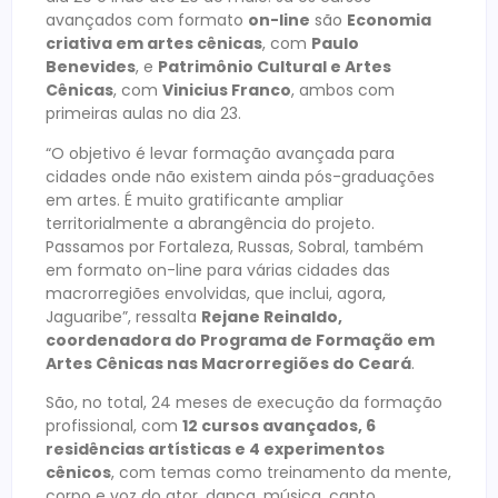
avançados com formato
on-line
são
Economia
criativa em artes cênicas
, com
Paulo
Benevides
, e
Patrimônio Cultural e Artes
Cênicas
, com
Vinicius Franco
, ambos com
primeiras aulas no dia 23.
“O objetivo é levar formação avançada para
cidades onde não existem ainda pós-graduações
em artes. É muito gratificante ampliar
territorialmente a abrangência do projeto.
Passamos por Fortaleza, Russas, Sobral, também
em formato on-line para várias cidades das
macrorregiões envolvidas, que inclui, agora,
Jaguaribe”, ressalta
Rejane Reinaldo,
coordenadora do Programa de Formação em
Artes Cênicas nas Macrorregiões do Ceará
.
São, no total, 24 meses de execução da formação
profissional, com
12 cursos avançados, 6
residências artísticas e 4 experimentos
cênicos
, com temas como treinamento da mente,
corpo e voz do ator, dança, música, canto,