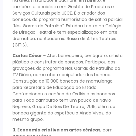
na área, historiador e bacharel em Direito, é
também especialista em Gestão de Produtos e
Serviços Culturais pela UECE. É o criador dos
bonecos do programa humorístico de sátira policial:
“Nas Garras da Patrulha”. Estudou teatro no Colégio
de Direção Teatral e tem especialização em arte
dramática, na Academia Russa de Artes Teatrais
(GITIS).
Carlos César
– Ator, bonequeiro, cenógrafo, artista
plástico e construtor de bonecos. Participou das
gravações do programa Nas Garras da Patrulha da
TV Diário, como ator manipulador dos bonecos.
Construção de 10.000 bonecos de mamulengo,
para Secretaria de Educação do Estado.
Confeccionou o cenário de Os Ikis e os bonecos
para Todo camburão tem um pouco de Navio
Negreiro, Grupo De Nóis De Teatro, 2019, além da
boneca gigante do espetáculo Ainda Vivas, do
mesmo grupo.
3. Economia criativa em artes cênicas
, com