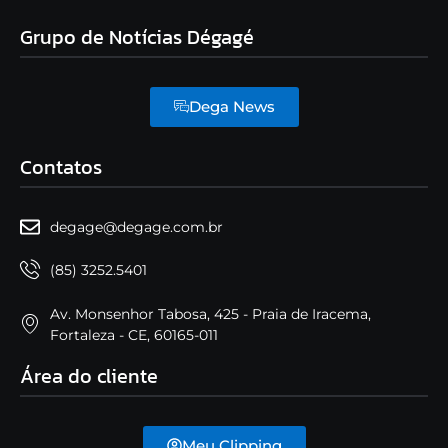
Grupo de Notícias Dégagé
Dega News
Contatos
degage@degage.com.br
(85) 3252.5401
Av. Monsenhor Tabosa, 425 - Praia de Iracema,
Fortaleza - CE, 60165-011
Área do cliente
Meu Clipping