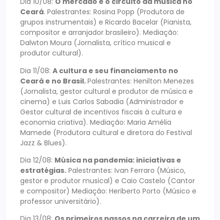
Dia 10/08:
O mercado e o circuito da música no
Ceará
. Palestrantes: Rosina Popp (Produtora de
grupos instrumentais) e Ricardo Bacelar (Pianista,
compositor e arranjador brasileiro). Mediação:
Dalwton Moura (Jornalista, crítico musical e
produtor cultural).
Dia 11/08:
A cultura e seu financiamento no
Ceará e no Brasil.
Palestrantes: Henilton Menezes
(Jornalista, gestor cultural e produtor de música e
cinema) e Luis Carlos Sabadia (Administrador e
Gestor cultural de incentivos fiscais à cultura e
economia criativa). Mediação: Maria Amélia
Mamede (Produtora cultural e diretora do Festival
Jazz & Blues).
Dia 12/08:
Música na pandemia: iniciativas e
estratégias.
Palestrantes: Ivan Ferraro (Músico,
gestor e produtor musical) e Caio Castelo (Cantor
e compositor) Mediação: Heriberto Porto (Músico e
professor universitário).
Dia 13/08:
Os primeiros passos na carreira de um