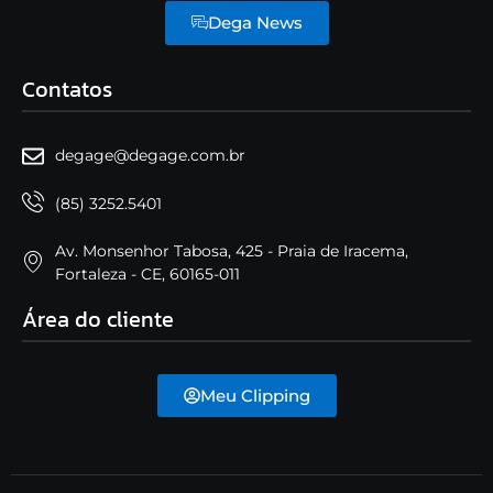
Dega News
Contatos
degage@degage.com.br
(85) 3252.5401
Av. Monsenhor Tabosa, 425 - Praia de Iracema,
Fortaleza - CE, 60165-011
Área do cliente
Meu Clipping